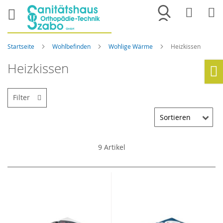
Merkliste
War
Startseite
Wohlbefinden
Wohlige Wärme
Heizkissen
Heizkissen
Ho
Filter
9
Artikel