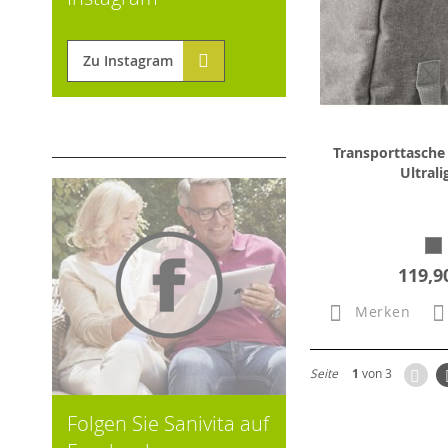
Zu Instagram
Transporttasch
Ultrali
119,9
Merken
Zur
Seite
1
von 3
Folgen Sie Sanivita auf