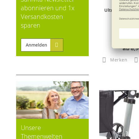
abonnieren und 1x
Ultrana Ultra-Cl
Versandkosten
sparen
Anmelden
ab
8,9
Merken
Unsere
Themenwelten