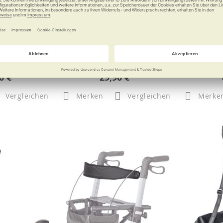
ean Reiniger
Devisys Gleitschutz
rolli
Dem Glatteis die Krallen zeigen
Elegante
0 €
29,90 €
Vergleichen
Merken
Vergleichen
Merke