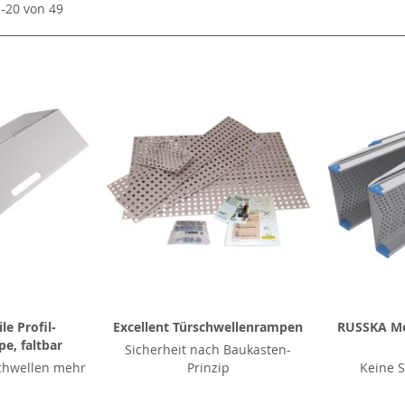
1
-
20
von
49
e Profil-
Excellent Türschwellenrampen
RUSSKA Mo
e, faltbar
Sicherheit nach Baukasten-
chwellen mehr
Prinzip
Keine S