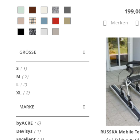
199,0
Merken
GRÖSSE
Artikel
S
1
Artikel
M
2
Artikel
L
2
Artikel
XL
2
MARKE
Artikel
byACRE
6
Artikel
Devisys
1
RUSSKA Mobile T
Artikel
Excellent
1
Auf Schienen üb