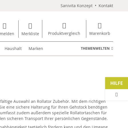
Sanivita Konzept
•
Kontakt
Produktvergleich
Warenkorb
melden
Merkliste
Haushalt
Marken
THEMENWELTEN
HILFE
lfältige Auswahl an Rollator Zubehör. Mit dem richtigen
Sie eine sichere Halterung für Ihren Gehstock benötigen
 umfasst zudem außerdem spezielle Rollatortaschen für
den sicheren Transport Ihrer persönlichen Gegenstände.
 Unabhängigkeit tagtäglich fördern kann und den Umgang