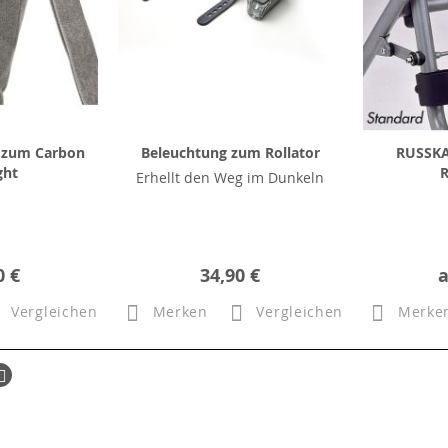
e zum Carbon
Beleuchtung zum Rollator
RUSSKA
ght
R
Erhellt den Weg im Dunkeln
0 €
34,90 €
Vergleichen
Merken
Vergleichen
Merke
ück
Seite
Weiter