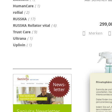
Artikel
HumanCare
1
Artikel
rollial
2
Artikel
RUSSKA
17
299,0
Artikel
RUSSKA Rollator vital
6
Artikel
Trust Care
9
Merken
Artikel
Ultrana
1
Artikel
Uplivin
1
Sanivita Newsletter