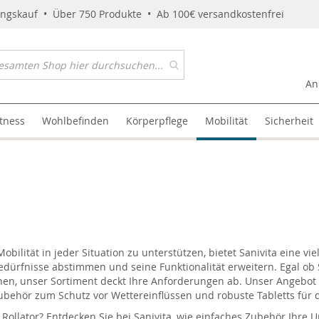
ungskauf • Über 750 Produkte • Ab 100€ versandkostenfrei
An
itness
Wohlbefinden
Körperpflege
Mobilität
Sicherheit
ilität in jeder Situation zu unterstützen, bietet Sanivita eine vie
edürfnisse abstimmen und seine Funktionalität erweitern. Egal ob 
en, unser Sortiment deckt Ihre Anforderungen ab. Unser Angebot
ubehör zum Schutz vor Wettereinflüssen und robuste Tabletts für 
Rollator? Entdecken Sie bei Sanivita, wie einfaches Zubehör Ihre