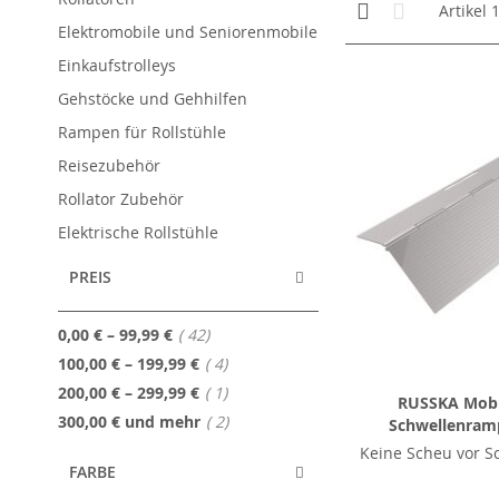
Anzeigen
Kachelansicht
Liste
Artikel
als
Elektromobile und Seniorenmobile
Einkaufstrolleys
Gehstöcke und Gehhilfen
Rampen für Rollstühle
Reisezubehör
Rollator Zubehör
Elektrische Rollstühle
PREIS
Artikel
0,00 €
–
99,99 €
42
Artikel
100,00 €
–
199,99 €
4
Artikel
200,00 €
–
299,99 €
1
RUSSKA Mobil
Artikel
300,00 €
und mehr
2
Schwellenramp
Keine Scheu vor S
FARBE