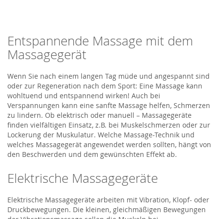
Entspannende Massage mit dem
Massagegerät
Wenn Sie nach einem langen Tag müde und angespannt sind
oder zur Regeneration nach dem Sport: Eine Massage kann
wohltuend und entspannend wirken! Auch bei
Verspannungen kann eine sanfte Massage helfen, Schmerzen
zu lindern. Ob elektrisch oder manuell – Massagegeräte
finden vielfältigen Einsatz, z.B. bei Muskelschmerzen oder zur
Lockerung der Muskulatur. Welche Massage-Technik und
welches Massagegerät angewendet werden sollten, hängt von
den Beschwerden und dem gewünschten Effekt ab.
Elektrische Massagegeräte
Elektrische Massagegeräte arbeiten mit Vibration, Klopf- oder
Druckbewegungen. Die kleinen, gleichmäßigen Bewegungen