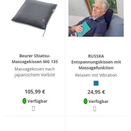
Beurer Shiatsu-
RUSSKA
Massagekissen MG 135
Entspannungskissen mit
Massagefunktion
Massagekissen nach
japanischem Vorbild
Relaxen mit Vibration
105,99 €
24,95 €
Verfügbar
Verfügbar