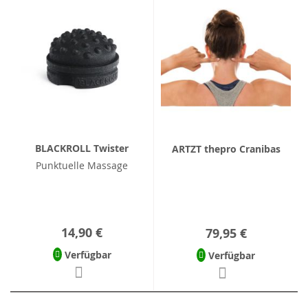
BLACKROLL Twister
ARTZT thepro Cranibas
Punktuelle Massage
14,90 €
79,95 €
Verfügbar
Verfügbar