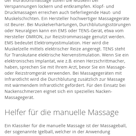
der Vibrationsmassage sollen die Muskeln bei
Verspannungen lockern und entkrampfen. Klopf- und
Druckmassagen erreichen auch tieferliegende Haut- und
Muskelschichten. Ein Hersteller hochwertiger Massagegeräte
ist Beurer. Bei Muskelverhärtungen, Durchblutungsstörungen
oder Neuralgien kann ein EMS oder TENS-Gerät, etwa vom
Hersteller OMRON, zur Reizstrommassage genutzt werden.
EMS bedeutet Elektromyostimulation. Hier wird die
Muskelzelle mittels elektrischer Reize angeregt. TENS steht
für Transkutane elektrische Nervenstimulation. Wenn Sie ein
elektronisches Implantat, wie z.B. einen Herzschrittmacher,
haben, sprechen Sie mit Ihrem Arzt, bevor Sie ein Massage-
oder Reizstromgerät verwenden. Bei Massagegeräten mit
Infrarotlicht wird die Durchblutung zusätzlich zur Massage
mit wärmendem Infrarotlicht gefördert. Für den Einsatz bei
Nackenschmerzen eignet sich ein spezielles Nacken-
Massagegerät.
Helfer für die manuelle Massage
Ein Klassiker für die manuelle Massage ist der Massageball,
der sogenannte Igelball, welcher in der Anwendung