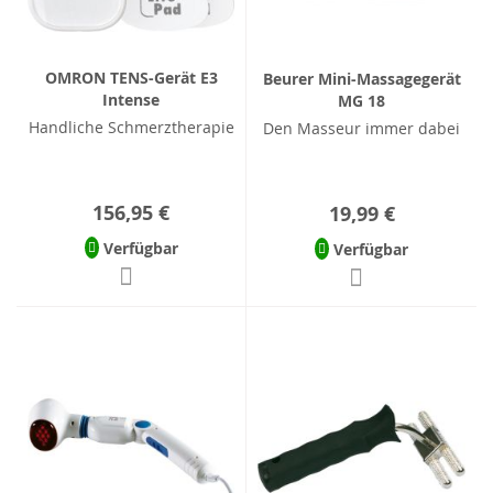
OMRON TENS-Gerät E3
Beurer Mini-Massagegerät
Intense
MG 18
Handliche Schmerztherapie
Den Masseur immer dabei
156,95 €
19,99 €
Verfügbar
Verfügbar