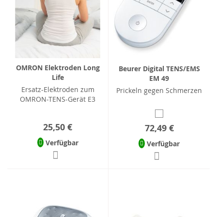
OMRON Elektroden Long
Beurer Digital TENS/EMS
Life
EM 49
Ersatz-Elektroden zum
Prickeln gegen Schmerzen
OMRON-TENS-Gerät E3
25,50 €
72,49 €
Verfügbar
Verfügbar