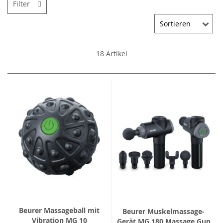
Filter
18
Artikel
Beurer Massageball mit
Beurer Muskelmassage-
Vibration MG 10
Gerät MG 180 Massage Gun