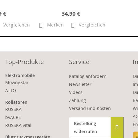
9 €
34,90 €
Vergleichen
Merken
Vergleichen
Top-Produkte
Service
I
Elektromobile
Katalog anfordern
Da
MovingStar
Newsletter
Im
ATTO
Videos
Da
Zahlung
Ba
Rollatoren
Versand und Kosten
Wi
RUSSKA
A
byACRE
Bestellung
En
RUSSKA vital
widerrufen
Blutdruckmessgeräte