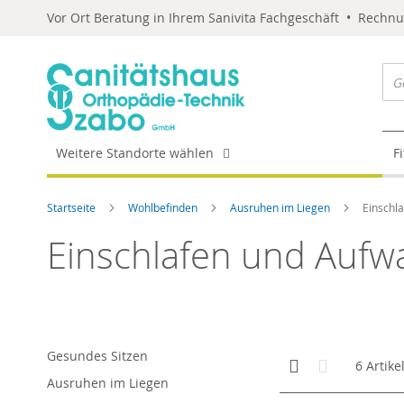
Vor Ort Beratung in Ihrem Sanivita Fachgeschäft • Rechn
Weitere Standorte wählen
F
Startseite
Wohlbefinden
Ausruhen im Liegen
Einschl
Einschlafen und Auf
Gesundes Sitzen
Anzeigen
Kachelansicht
Liste
6
Artike
als
Ausruhen im Liegen