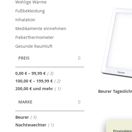
Wohlige Wärme
Fußbekleidung
Inhalation
Medikamente einnehmen
Fieberthermometer
Gesunde Raumluft
PREIS
Artikel
0,00 €
–
99,99 €
3
Artikel
100,00 €
–
199,99 €
2
Artikel
200,00 €
und mehr
1
Beurer Tageslich
MARKE
Artikel
Beurer
5
Artikel
Nachtwaechter
1
92,99