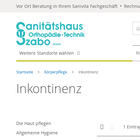
Vor Ort Beratung in Ihrem Sanivita Fachgeschäft • Rechn
Weitere Standorte wählen
F
Startseite
Körperpflege
Inkontinenz
Inkontinenz
Die Haut pflegen
Anzeigen
Kachelansicht
Liste
1
Eintra
als
Allgemeine Hygiene