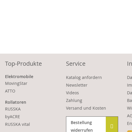
Top-Produkte
Service
I
Elektromobile
Katalog anfordern
Da
MovingStar
Newsletter
Im
ATTO
Videos
Da
Zahlung
Ba
Rollatoren
Versand und Kosten
Wi
RUSSKA
A
byACRE
Bestellung
En
RUSSKA vital
widerrufen