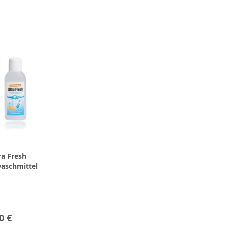
ra Fresh
waschmittel
0 €