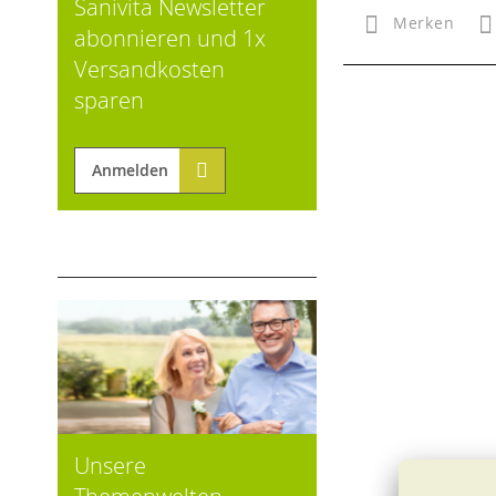
Sanivita Newsletter
Merken
abonnieren und 1x
Versandkosten
sparen
Anmelden
Unsere