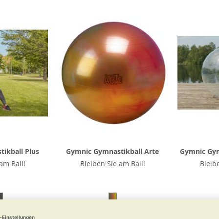
ikball Plus
Gymnic Gymnastikball Arte
Gymnic Gym
am Ball!
Bleiben Sie am Ball!
Bleib
90 €
ab
26,90 €
a