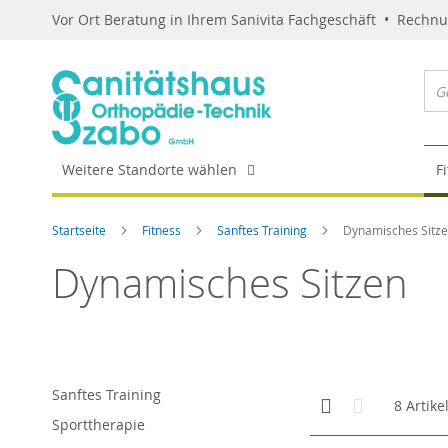
Vor Ort Beratung in Ihrem Sanivita Fachgeschäft • Rechn
Weitere Standorte wählen
F
Startseite
Fitness
Sanftes Training
Dynamisches Sitz
Dynamisches Sitzen
Sanftes Training
Anzeigen
Kachelansicht
Liste
8
Artike
als
Sporttherapie