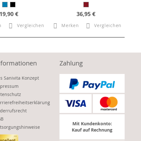
19,90 €
36,95 €
n
Vergleichen
Merken
Vergleichen
nformationen
Zahlung
s Sanivita Konzept
pressum
tenschutz
rrierefreiheitserklärung
derrufsrecht
GB
Mit Kundenkonto:
tsorgungshinweise
Kauf auf Rechnung