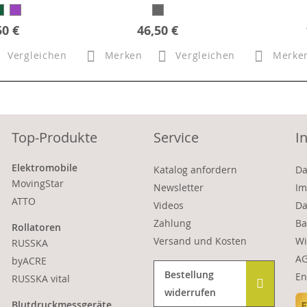
50 €
46,50 €
Vergleichen
Merken
Vergleichen
Merke
Top-Produkte
Service
I
Elektromobile
Katalog anfordern
Da
MovingStar
Newsletter
Im
ATTO
Videos
Da
Zahlung
Ba
Rollatoren
Versand und Kosten
Wi
RUSSKA
A
byACRE
Bestellung
En
RUSSKA vital
widerrufen
Blutdruckmessgeräte