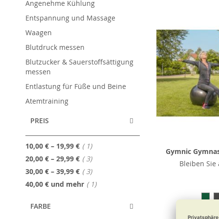
Angenehme Kühlung
Entspannung und Massage
Waagen
Blutdruck messen
Blutzucker & Sauerstoffsättigung
messen
Entlastung für Füße und Beine
Atemtraining
PREIS
Artikel
10,00 €
–
19,99 €
1
Gymnic Gymnast
Artikel
20,00 €
–
29,99 €
3
Bleiben Sie 
Artikel
30,00 €
–
39,99 €
3
Artikel
40,00 €
und mehr
1
FARBE
ab
22,