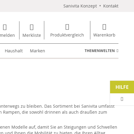
Sanivita Konzept
•
Kontakt
Produktvergleich
Warenkorb
melden
Merkliste
Haushalt
Marken
THEMENWELTEN
HILFE
nterwegs zu bleiben. Das Sortiment bei Sanivita umfasst
n Rampen, die sowohl drinnen als auch draußen zum
iedenen Modelle auf, damit Sie an Steigungen und Schwellen
n und Ihnen die Mobilität zu bieten, die Ihren Alltag