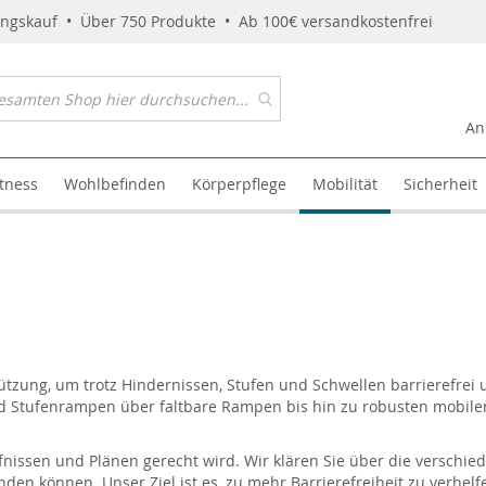
ungskauf • Über 750 Produkte • Ab 100€ versandkostenfrei
An
itness
Wohlbefinden
Körperpflege
Mobilität
Sicherheit
e
tzung, um trotz Hindernissen, Stufen und Schwellen barrierefrei u
 Stufenrampen über faltbare Rampen bis hin zu robusten mobile
ürfnissen und Plänen gerecht wird. Wir klären Sie über die versch
den können. Unser Ziel ist es, zu mehr Barrierefreiheit zu verhelfe