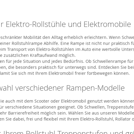
r Elektro-Rollstühle und Elektromobile
schränkter Mobilität den Alltag erheblich erleichtern. Wenn Schw
einer Rollstuhlrampe Abhilfe. Eine Rampe ist nicht nur praktisch f
m Transport von Elektro-Rollstühlen im Auto eine wertvolle Unter
ne zusätzlichen Kraftaufwand möglich.
en für jede Situation und jedes Bedürfnis. Ob Schwellenrampe fü
, die besonders praktisch für unterwegs sind. Entdecken Sie bei S
amit Sie sich mit Ihrem Elektromobil freier fortbewegen können.
uswahl verschiedener Rampen-Modelle
n, die auch mit dem Scooter oder Elektromobil genutzt werden könn
 für verschiedene Situationen geeignet. Ob Schwellen, Treppenstuf
mehr Barrierefreiheit möglich sein. Wählen Sie aus unseren Modell
ie dabei, frei und flexibel mit Ihrem Elektro-Rollstuhl, Rollator
 Ihrem Rollstuhl Treppenstufen und gr