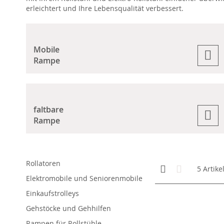
erleichtert und Ihre Lebensqualität verbessert.
Mobile
Rampe
faltbare
Rampe
Rollatoren
Anzeigen
Kachelansicht
Liste
5
Artike
als
Elektromobile und Seniorenmobile
Einkaufstrolleys
Gehstöcke und Gehhilfen
Rampen für Rollstühle