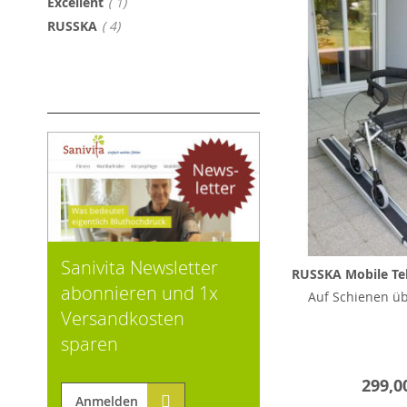
Artikel
Excellent
1
Artikel
RUSSKA
4
Sanivita Newsletter
RUSSKA Mobile T
abonnieren und 1x
Auf Schienen üb
Versandkosten
sparen
299,0
Anmelden