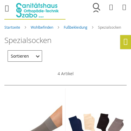
Merkliste
War
Startseite
Wohlbefinden
Fußbekleidung
Spezialsocken
Spezialsocken
Ho
4
Artikel