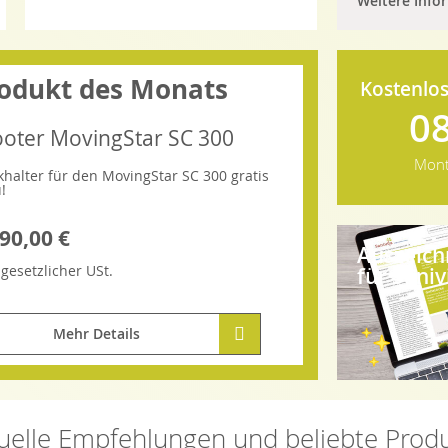
Weitere Info
odukt des Monats
Kostenlos
0
ooter MovingStar SC 300
Mont
khalter für den MovingStar SC 300 gratis
!
90,00 €
Auszeic
.
gesetzlicher
USt.
für Saniv
Mehr Details
uelle Empfehlungen und beliebte Prod