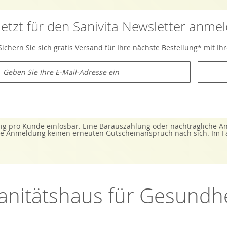
Jetzt für den Sanivita Newsletter anme
Sichern Sie sich gratis Versand für Ihre nächste Bestellung* mit I
M
e
d
e
n
S
e
ig pro Kunde einlösbar. Eine Barauszahlung oder nachträgliche Anr
s
 Anmeldung keinen erneuten Gutscheinanspruch nach sich. Im Fall
c
h
ü
r
u
n
-Sanitätshaus für Gesund
s
e
r
e
n