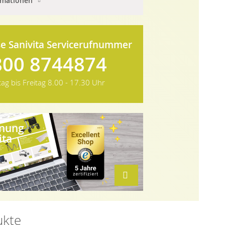
rmationen
e Sanivita Servicerufnummer
800 8744874
ag bis Freitag
8.00 - 17.30 Uhr
hnung
ita
ukte