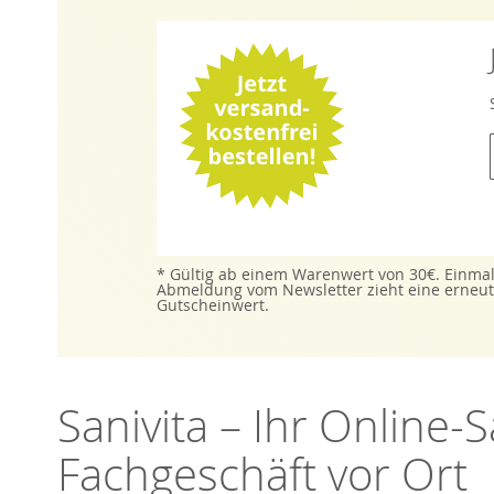
l
i
* Gültig ab einem Warenwert von 30€. Einmal
Abmeldung vom Newsletter zieht eine erneute
i
Gutscheinwert.
f
Sanivita – Ihr Online
Fachgeschäft vor Ort