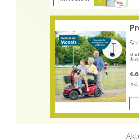
Pr
Sc
Stoc
dazu
4.6
inkl
Akt