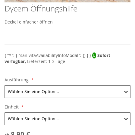
Dycem Öffnungshilfe
Skip
to
the
Deckel einfacher öffnen
beginning
of
the
images
gallery
Sofort
verfügbar,
Lieferzeit: 1-3 Tage
Ausführung
Einheit
8,90 €