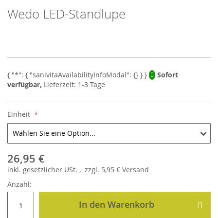
Wedo LED-Standlupe
Skip
to
the
beginning
of
the
images
Sofort
gallery
verfügbar,
Lieferzeit: 1-3 Tage
Einheit
26,95 €
inkl.
gesetzlicher
USt. ,
zzgl.
5,95 €
Versand
Anzahl:
In den Warenkorb