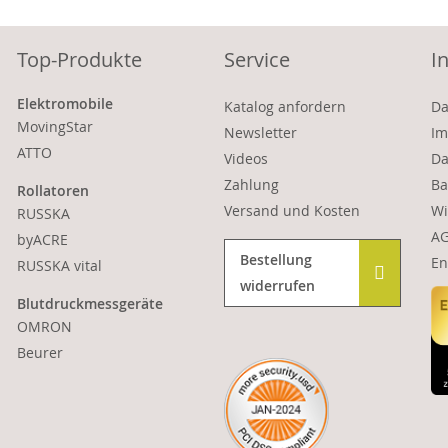
Top-Produkte
Service
I
Elektromobile
Katalog anfordern
Da
MovingStar
Newsletter
Im
ATTO
Videos
Da
Zahlung
Ba
Rollatoren
Versand und Kosten
Wi
RUSSKA
A
byACRE
Bestellung
En
RUSSKA vital
widerrufen
Blutdruckmessgeräte
OMRON
Beurer