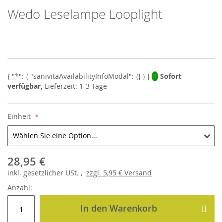
Wedo Leselampe Looplight
Skip
to
the
beginning
of
the
images
Sofort
gallery
verfügbar,
Lieferzeit: 1-3 Tage
Einheit
28,95 €
inkl.
gesetzlicher
USt. ,
zzgl.
5,95 €
Versand
Anzahl:
In den Warenkorb